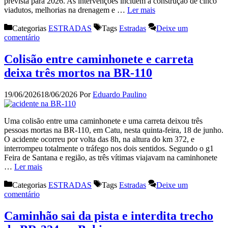
prevista para 2026. As intervenções incluem a construção de cinco
viadutos, melhorias na drenagem e …
Ler mais
Categorias
ESTRADAS
Tags
Estradas
Deixe um
comentário
Colisão entre caminhonete e carreta
deixa três mortos na BR-110
19/06/2026
18/06/2026
Por
Eduardo Paulino
Uma colisão entre uma caminhonete e uma carreta deixou três
pessoas mortas na BR-110, em Catu, nesta quinta-feira, 18 de junho.
O acidente ocorreu por volta das 8h, na altura do km 372, e
interrompeu totalmente o tráfego nos dois sentidos. Segundo o g1
Feira de Santana e região, as três vítimas viajavam na caminhonete
…
Ler mais
Categorias
ESTRADAS
Tags
Estradas
Deixe um
comentário
Caminhão sai da pista e interdita trecho