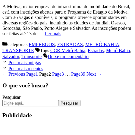
A Motiva, maior empresa de infraestrutura de mobilidade do Brasil,
está com inscrições abertas para o Programa de Estágio da Motiva.
Com 36 vagas disponíveis, o programa oferece oportunidades em
diversas regiões do país, incluindo as cidades de Jundiaí, Osasco,
Sorocaba, São Paulo, Porto Alegre e Salvador. As inscrições podem
ser feitas até 13 de …
Ler mais
Categorias
EMPREGOS
,
ESTRADAS
,
METRÔ BAHIA
,
TRANSPORTE
Tags
CCR Metrô Bahia
,
Estradas
,
Metrô Bahia
,
Salvador
,
Transporte
Deixe um comentário
Post mais antigas
Post mais recentes
←
Previous
Page
1
Page
2
Page
3
…
Page
39
Next
→
O que você busca?
Pesquisar
Pesquisar
Publicidade