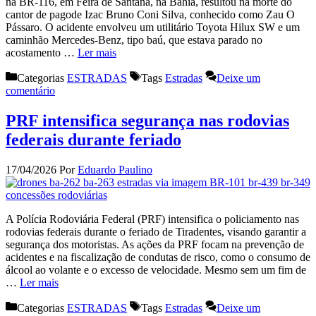
na BR-116, em Feira de Santana, na Bahia, resultou na morte do
cantor de pagode Izac Bruno Coni Silva, conhecido como Zau O
Pássaro. O acidente envolveu um utilitário Toyota Hilux SW e um
caminhão Mercedes-Benz, tipo baú, que estava parado no
acostamento …
Ler mais
Categorias
ESTRADAS
Tags
Estradas
Deixe um
comentário
PRF intensifica segurança nas rodovias
federais durante feriado
17/04/2026
Por
Eduardo Paulino
A Polícia Rodoviária Federal (PRF) intensifica o policiamento nas
rodovias federais durante o feriado de Tiradentes, visando garantir a
segurança dos motoristas. As ações da PRF focam na prevenção de
acidentes e na fiscalização de condutas de risco, como o consumo de
álcool ao volante e o excesso de velocidade. Mesmo sem um fim de
…
Ler mais
Categorias
ESTRADAS
Tags
Estradas
Deixe um