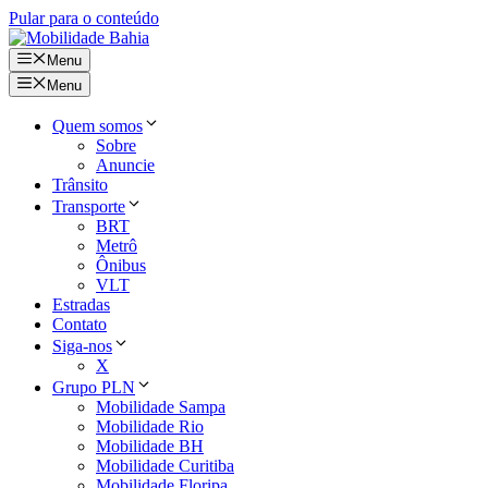
Pular para o conteúdo
Menu
Menu
Quem somos
Sobre
Anuncie
Trânsito
Transporte
BRT
Metrô
Ônibus
VLT
Estradas
Contato
Siga-nos
X
Grupo PLN
Mobilidade Sampa
Mobilidade Rio
Mobilidade BH
Mobilidade Curitiba
Mobilidade Floripa