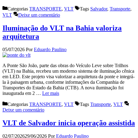
Categorias
TRANSPORTE
,
VLT
Tags
Salvador
,
Transporte
,
VLT
Deixe um comentário
Iluminação do VLT na Bahia valoriza
arquitetura
05/07/2026
Por
Eduardo Paulino
A Ponte São João, parte das obras do Veículo Leve sobre Trilhos
(VLT) na Bahia, recebeu um moderno sistema de iluminação cênica
em LED. Este projeto visa valorizar a arquitetura da ponte e integrá-
la à paisagem urbana, conforme informações da Companhia de
Transportes do Estado da Bahia (CTB). A nova iluminação foi
inaugurada em 2 …
Ler mais
Categorias
TRANSPORTE
,
VLT
Tags
Transporte
,
VLT
Deixe um comentário
VLT de Salvador inicia operação assistida
02/07/2026
29/06/2026
Por
Eduardo Paulino