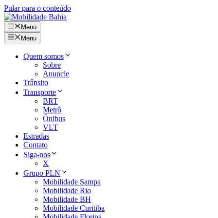
Pular para o conteúdo
Menu
Menu
Quem somos
Sobre
Anuncie
Trânsito
Transporte
BRT
Metrô
Ônibus
VLT
Estradas
Contato
Siga-nos
X
Grupo PLN
Mobilidade Sampa
Mobilidade Rio
Mobilidade BH
Mobilidade Curitiba
Mobilidade Floripa