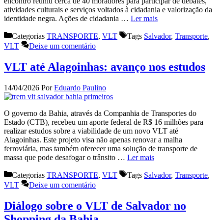
encontro reuniu cerca de 40 moradores para participar de debates,
atividades culturais e serviços voltados à cidadania e valorização da
identidade negra. Ações de cidadania …
Ler mais
Categorias
TRANSPORTE
,
VLT
Tags
Salvador
,
Transporte
,
VLT
Deixe um comentário
VLT até Alagoinhas: avanço nos estudos
14/04/2026
Por
Eduardo Paulino
O governo da Bahia, através da Companhia de Transportes do
Estado (CTB), recebeu um aporte federal de R$ 16 milhões para
realizar estudos sobre a viabilidade de um novo VLT até
Alagoinhas. Este projeto visa não apenas renovar a malha
ferroviária, mas também oferecer uma solução de transporte de
massa que pode desafogar o trânsito …
Ler mais
Categorias
TRANSPORTE
,
VLT
Tags
Salvador
,
Transporte
,
VLT
Deixe um comentário
Diálogo sobre o VLT de Salvador no
Shopping da Bahia