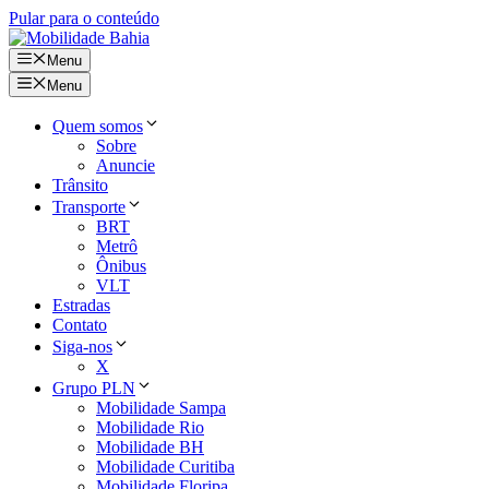
Pular para o conteúdo
Menu
Menu
Quem somos
Sobre
Anuncie
Trânsito
Transporte
BRT
Metrô
Ônibus
VLT
Estradas
Contato
Siga-nos
X
Grupo PLN
Mobilidade Sampa
Mobilidade Rio
Mobilidade BH
Mobilidade Curitiba
Mobilidade Floripa