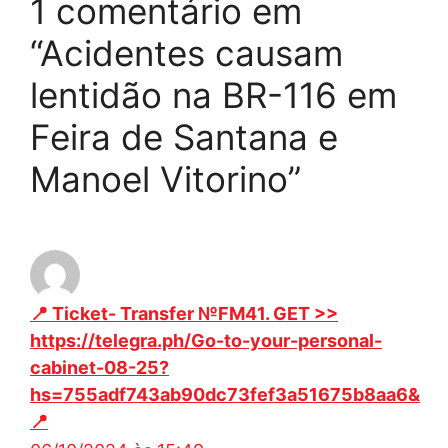
1 comentário em
“Acidentes causam
lentidão na BR-116 em
Feira de Santana e
Manoel Vitorino”
📍 Ticket- Transfer №FM41. GET >>
https://telegra.ph/Go-to-your-personal-
cabinet-08-25?
hs=755adf743ab90dc73fef3a51675b8aa6&
📍