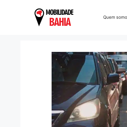
Pular
para
o
Quem somo
conteúdo