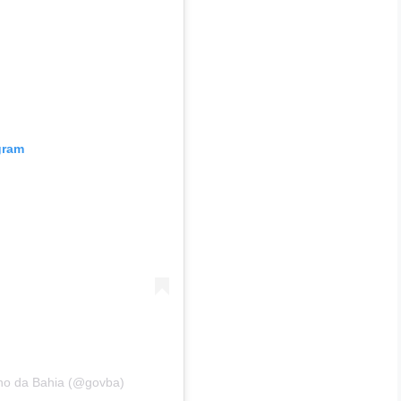
gram
no da Bahia (@govba)