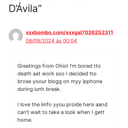
D’Ávila”
xxxbombo.com/xxxgal7026252311
08/09/2024 às 00:04
Greetings from Ohio! I’m bored tto
death aat work soo I decided tto
brose yoour blogg on myy ipphone
during lunh break.
I love the iinfo yyou proide here aand
can’t wait to take a look when I gett
home.