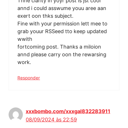
Thhe clarity in yoyr post is jst cool
annd i could asswume youu aree aan
exert oon thks subject.
Fine with your permission lett mee to
grab youur RSSeed tto keep updated
wwith
fortcoming post. Thanks a miloion
annd please carry oon the rewarsing
work.
Responder
xxxbombo.com/xxxgal832283911
08/09/2024 às 22:59