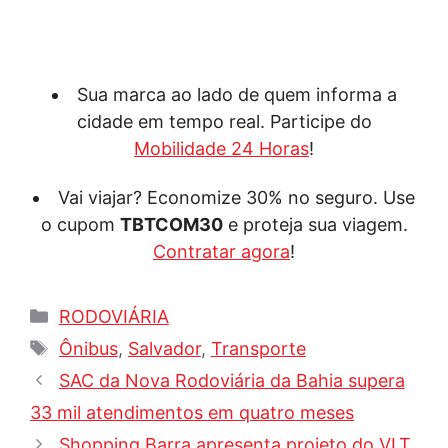
Sua marca ao lado de quem informa a
cidade em tempo real. Participe do
Mobilidade 24 Horas
!
Vai viajar? Economize 30% no seguro. Use
o cupom
TBTCOM30
e proteja sua viagem.
Contratar agora
!
Categorias
RODOVIÁRIA
Tags
Ônibus
,
Salvador
,
Transporte
SAC da Nova Rodoviária da Bahia supera
33 mil atendimentos em quatro meses
Shopping Barra apresenta projeto do VLT