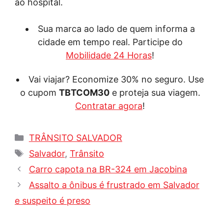
ao hospital.
Sua marca ao lado de quem informa a
cidade em tempo real. Participe do
Mobilidade 24 Horas
!
Vai viajar? Economize 30% no seguro. Use
o cupom
TBTCOM30
e proteja sua viagem.
Contratar agora
!
Categorias
TRÂNSITO SALVADOR
Tags
Salvador
,
Trânsito
Carro capota na BR-324 em Jacobina
Assalto a ônibus é frustrado em Salvador
e suspeito é preso