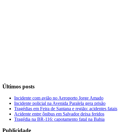
Últimos posts
Incidente com avião no Aeroporto Jorge Amado
Incidente policial na Avenida Paralela gera prisão
Tragédias em Feira de Santana e região: acidentes fatais
Acidente entre ônibus em Salvador deixa feridos
Tragédia na BR-116: capotamento fatal na Bahia
Publicidade