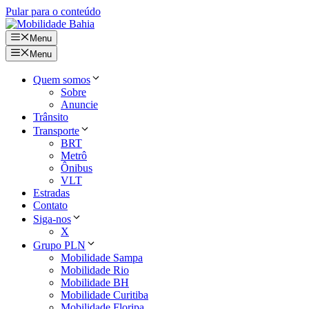
Pular para o conteúdo
Menu
Menu
Quem somos
Sobre
Anuncie
Trânsito
Transporte
BRT
Metrô
Ônibus
VLT
Estradas
Contato
Siga-nos
X
Grupo PLN
Mobilidade Sampa
Mobilidade Rio
Mobilidade BH
Mobilidade Curitiba
Mobilidade Floripa