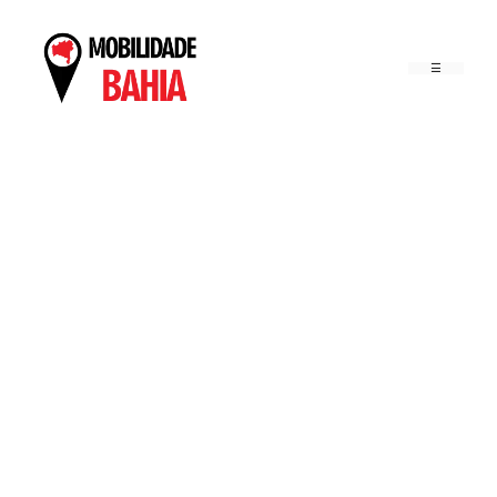
Pular
para
o
conteúdo