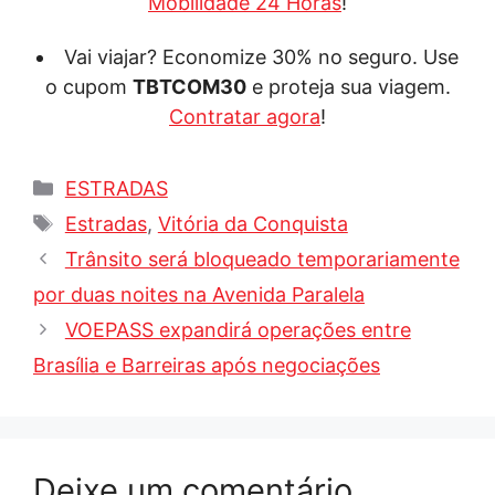
Mobilidade 24 Horas
!
Vai viajar? Economize 30% no seguro. Use
o cupom
TBTCOM30
e proteja sua viagem.
Contratar agora
!
Categorias
ESTRADAS
Tags
Estradas
,
Vitória da Conquista
Trânsito será bloqueado temporariamente
por duas noites na Avenida Paralela
VOEPASS expandirá operações entre
Brasília e Barreiras após negociações
Deixe um comentário