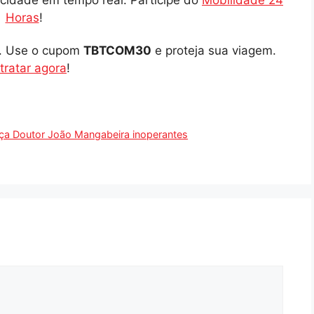
cidade em tempo real. Participe do
Mobilidade 24
Horas
!
o. Use o cupom
TBTCOM30
e proteja sua viagem.
tratar agora
!
ça Doutor João Mangabeira inoperantes