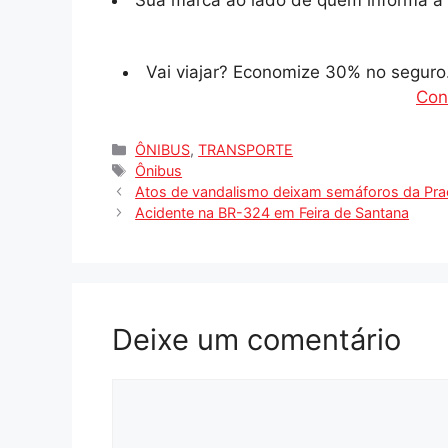
Sua marca ao lado de quem informa a 
Vai viajar? Economize 30% no segur
Con
Categorias
ÔNIBUS
,
TRANSPORTE
Tags
Ônibus
Atos de vandalismo deixam semáforos da Pra
Acidente na BR-324 em Feira de Santana
Deixe um comentário
Comentário