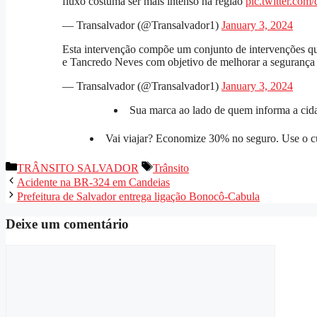
fluxo costuma ser mais intenso na região
pic.twitter.co
— Transalvador (@Transalvador1)
January 3, 2024
Esta intervenção compõe um conjunto de intervenções q
e Tancredo Neves com objetivo de melhorar a segurança e 
— Transalvador (@Transalvador1)
January 3, 2024
Sua marca ao lado de quem informa a cida
Vai viajar? Economize 30% no seguro. Use o
Categorias
Tags
TRÂNSITO SALVADOR
Trânsito
Acidente na BR-324 em Candeias
Prefeitura de Salvador entrega ligação Bonocô-Cabula
Deixe um comentário
Comentário