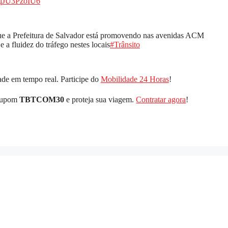
m/qJU3PzoIU6
ue a Prefeitura de Salvador está promovendo nas avenidas ACM
a fluidez do tráfego nestes locais
#Trânsito
de em tempo real. Participe do
Mobilidade 24 Horas
!
 cupom
TBTCOM30
e proteja sua viagem.
Contratar agora
!