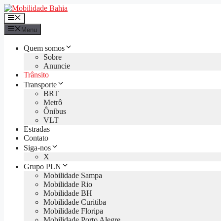
Pular
para
Menu
o
Menu
conteúdo
Quem somos
Sobre
Anuncie
Trânsito
Transporte
BRT
Metrô
Ônibus
VLT
Estradas
Contato
Siga-nos
X
Grupo PLN
Mobilidade Sampa
Mobilidade Rio
Mobilidade BH
Mobilidade Curitiba
Mobilidade Floripa
Mobilidade Porto Alegre