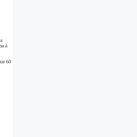
da
ma à
rar 60